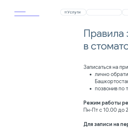
APEX
APEX
Услуги
Услуги
Специалисты
Специалисты
Акции
Акции
Dental Clinic
Dental Clinic
Правила 
в стомат
Записаться на при
лично обрати
Башкортостан,
позвонив по 
Режим работы р
Пн-Пт с 10.00 до 2
Для записи на п