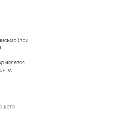
письмо (при
)
формляется
енте:
яющего