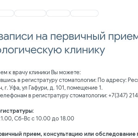
+7 (347) 2
О клинике
О клинике
Отзывы
Отзывы
Контакты
Контакты
+7 (347) 214-9
записи на первичный прие
ологическую клинику
ем к врачу клиники Вы можете:
вшись в регистратуру стоматологии: По адресу: Ре
 г. Уфа, ул Гафури, д. 101, помещение 1.
телефонам в регистратуру стоматологии: +7(347) 214
егистратуры
:
1.00, Сб-Вс с 10.00 до 18.00
ервичный прием, консультацию или обследование 