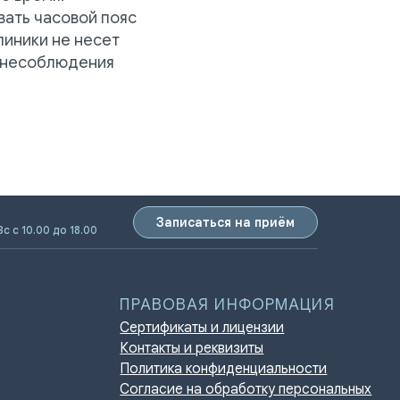
вать часовой пояс
линики не несет
ПРАВОВАЯ ИНФОРМАЦИЯ
е несоблюдения
Сертификаты и лицензии
Контакты и реквизиты
Политика конфиденциальности
Согласие на обработку персональных
данных
Нормативно-правовые акты
Записаться на приём
Вс с 10.00 до 18.00