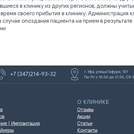
вшиеся в клинику из других регионов, должны учиты
 время своего прибытия в клинику. Администрация к
О КЛИНИКЕ
в случае опоздания пациента на прием в результат
Отзывы
ни
Акции
мплантация
Статьи
Контакты
игиена
г. Уфа, улица Гафури, 101
+7 (347)214-93-32
Пн-Пт с 10.00 до 21.00, Сб-