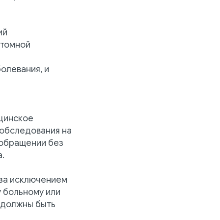
ий
атомной
олевания, и
цинское
 обследования на
 обращении без
.
 за исключением
у больному или
 должны быть