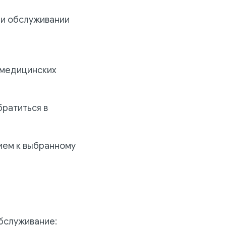
ри обслуживании
я медицинских
братиться в
ием к выбранному
бслуживание: