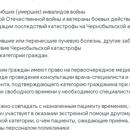
гибших (умерших) инвалидов войны
кой Отечественной войны и ветераны боевых действ
идации последствий катастрофы на Чернобыльской 
чившие или перенесшие лучевую болезнь, другие заб
твие Чернобыльской катастрофы
 категории граждан.
рии граждан имеют право на первоочередное меди
иде проведения консультации врача-специалиста и
ента, подтверждающего категорию гражданина при
ии свободного времени у необходимого специалиста
жно совпадать с назначенным пациенту временем,
рач участвует в оказании экстренной помощи другом
ной категории, о чём пациенты, ожидающие приёма,
ы персоналом поликлиники