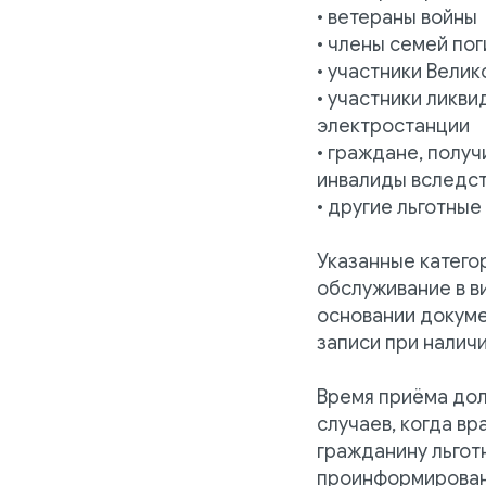
• ветераны войны
• члены семей по
• участники Вели
• участники ликв
электростанции
• граждане, полу
инвалиды вследс
• другие льготные
Указанные катего
обслуживание в в
основании докум
записи при налич
Время приёма дол
случаев, когда в
гражданину льгот
проинформирован