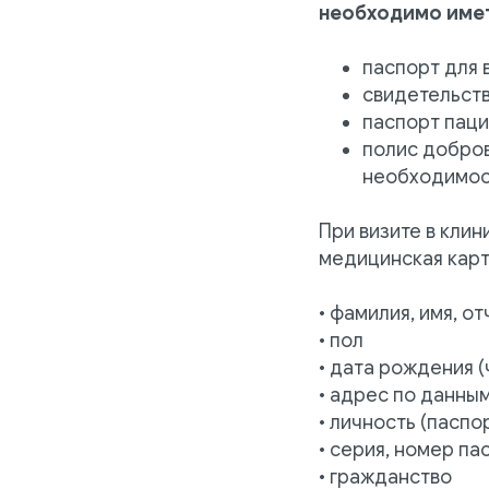
необходимо име
паспорт для 
свидетельств
паспорт паци
полис добров
необходимост
При визите в клин
медицинская карт
• фамилия, имя, о
• пол
• дата рождения (
• адрес по данны
• личность (паспо
• серия, номер па
• гражданство