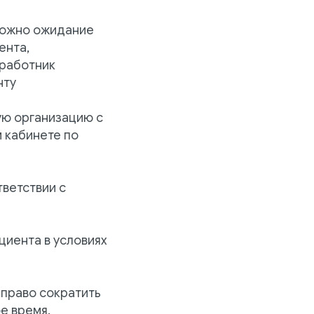
можно ожидание
ента,
 работник
нту
ую организацию с
 кабинете по
тветствии с
циента в условиях
 право сократить
е время.