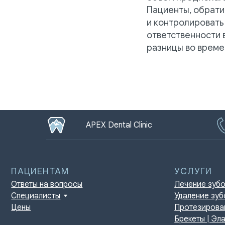
Пациенты, обрати
и контролировать
ПАЦИЕНТАМ
УСЛУГИ
ответственности 
Ответы на вопросы
Лечение зубов
разницы во време
Специалисты
Удаление зубов
Цены
Протезирование | И
Брекеты | Элайнеры
Профессиональная г
APEX Dental Clinic