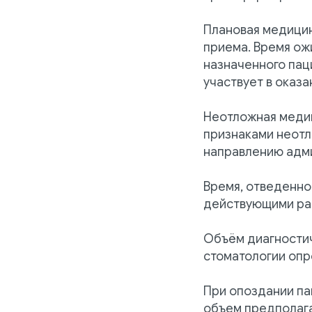
Плановая медицин
приема. Время ож
назначенного пац
участвует в оказ
Неотложная меди
признаками неотл
направлению адм
Время, отведенно
действующими ра
Объём диагностич
стоматологии оп
При опоздании па
объем предполага