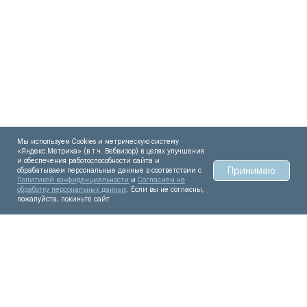
вопросы
Удаление зубов
Специалисты
Протезирование | Имплантация
Цены
Брекеты | Элайнеры
Профессиональная гигиена
О КЛИНИКЕ
ПРАВОВАЯ ИНФОРМАЦИЯ
Отзывы
Сертификаты и лицензии
Акции
Контакты и реквизиты
Статьи
Политика конфиденциальности
Контакты
Согласие на обработку
Мы используем Cookies и метрическую систему
персональных данных
«Яндекс.Метрика» (в т.ч. Вебвизор) в целях улучшения
Нормативно-правовые акты
и обеспечения работоспособности сайта и
Принимаю
обрабатываем персональные данные в соответствии с
Политикой конфиденциальности
и
Согласием на
обработку персональных данных
. Если вы не согласны,
пожалуйста, покиньте сайт
APEX Dental Clinic
+7 (347)214-93-32