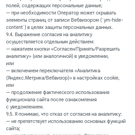
полей, содержащих персональные данные;
— при необходимости Оператор может скрывать
элементы страниц от записи Вебвизором (`ym-hide-
content`) в целях защиты персональных данных.
9.4. Выражение согласия на аналитику
ПАЦИЕНТАМ
УСЛУГИ
осуществляется отдельным действием:
Ответы на
Лечение зубов
— нажатием кнопки «Согласен/Принять/Разрешить
вопросы
Удаление зубов
Специалисты
Протезирование | Имплантация
аналитику» (или аналогичной) в уведомлении,
Цены
Брекеты | Элайнеры
или
Профессиональная гигиена
— включением переключателя «Аналитика
(Яндекс.Метрика/Вебвизор)» в настройках cookie,
О КЛИНИКЕ
ПРАВОВАЯ ИНФОРМАЦИЯ
или
Отзывы
Сертификаты и лицензии
Акции
Контакты и реквизиты
— продолжение фактического использования
Статьи
Политика конфиденциальности
функционала сайта после ознакомления
Контакты
Согласие на обработку
с уведомлением.
персональных данных
Нормативно-правовые акты
9.5. Я понимаю, что отказ от согласия на аналитику:
— не препятствует использованию основных функций
сайта;