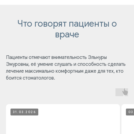
Что говорят пациенты о
враче
Пациенты отмечают внимательность Эльнуры
Эмуровны, её умение слушать и способность сделать
лечение максимально комфортным даже для тех, кто
ПАЦИЕНТАМ
УСЛУГИ
боится стоматологов.
Ответы на
Лечение зубов
вопросы
Удаление зубов
Специалисты
Протезирование | Имплантация
Цены
Брекеты | Элайнеры
Профессиональная гигиена
31.03.2026
03
О КЛИНИКЕ
ПРАВОВАЯ ИНФОРМАЦИЯ
Отзывы
Сертификаты и лицензии
Акции
Контакты и реквизиты
Статьи
Политика конфиденциальности