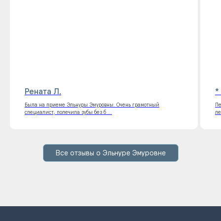
Контакты
Согласие на обработку
персональных данных
Нормативно-правовые акты
Рената Л.
*
Была на приеме Эльнуры Эмуровны. Очень грамотный
Пе
специалист, полечила зубы без б ...
ле
Все отзывы о Эльнуре Эмуровне