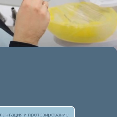
 протезирование
аченные
 коронки, мосты,
ланты