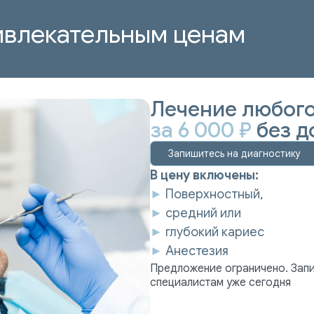
ивлекательным ценам
Лечение любого
за 6 000 ₽
без д
Запишитесь на диагностику
В цену включены:
►
Поверхностный,
►
средний или
►
глубокий кариес
►
Анестезия
Предложение ограничено. Запи
специалистам уже сегодня