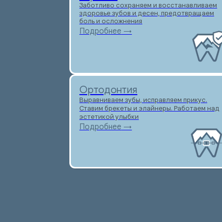
Ортодонтия
Выравниваем зубы, исправляем прикус.
Ставим брекеты и элайнеры. Работаем над
эстетикой улыбки
Подробнее
→