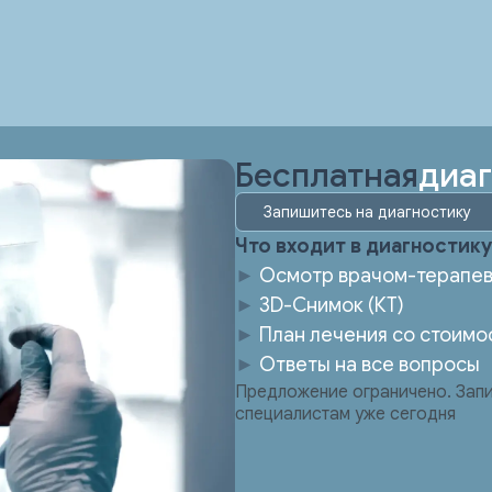
Бесплатная
диа
Запишитесь на диагностику
Что входит в диагностику
►
Осмотр врачом
-терапе
►
3D-Снимок (КТ)
►
План лечения со стоимо
►
Ответы на все вопросы
Предложение ограничено. Запи
специалистам уже сегодня