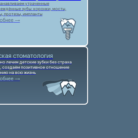
тология
е зубки без страха
тивное отношение
нь