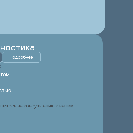
гностика
Подробнее
:
втом
стью
шитесь на консультацию к нашим