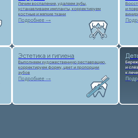
Эстетика и гигиена
Детская стома
Выполняем художественную реставрацию,
Бережно лечим детски
корректируем форму, цвет и пропорции
и слёз, создаём пози
зубов
к лечению на всю жиз
Подробнее
→
Подробнее
→