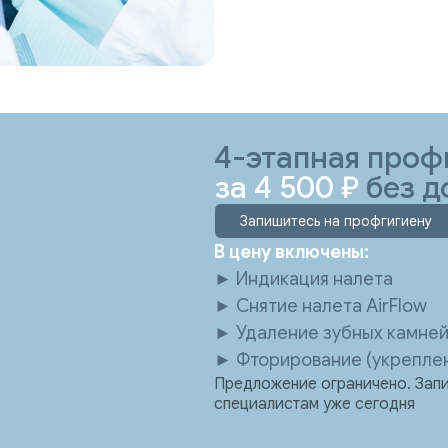
4-этапная проф
за 4 500 ₽
без д
Запишитесь на профгигиену
В цену включены:
► Индикация налета
► Снятие налета AirFlow
► Удаление зубных камней
► Фторирование (укреплен
Предложение ограничено. Запи
специалистам уже сегодня