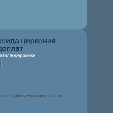
ксида циркония
доплат
металлокерамики
шитесь на консультацию к нашим