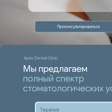
Проконсультироваться
Apex Dental Clinic
Мы предлагаем
полный спектр
стоматологических у
Терапия
Заботливо сохраняем и восстанавливаем
здоровье зубов и десен, предотвращаем
боль и осложнения
Подробнее
→