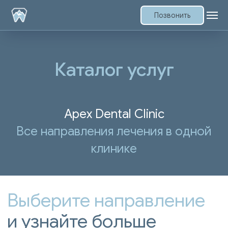
Позвонить
Каталог услуг
Apex Dental Clinic
Все направления лечения в одной
Выберите направление
клинике
и узнайте больше
о возможностях
современной
стоматологии