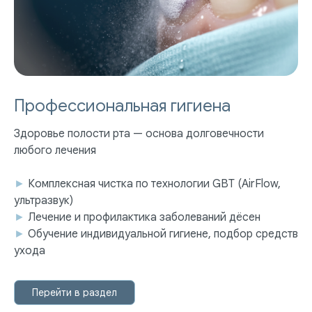
Профессиональная гигиена
Здоровье полости рта — основа долговечности
любого лечения
►
Комплексная чистка по технологии GBT (AirFlow,
ультразвук)
►
Лечение и профилактика заболеваний дёсен
►
Обучение индивидуальной гигиене, подбор средств
ПАЦИЕНТАМ
УСЛУГИ
ухода
Ответы на
Лечение зубов
вопросы
Удаление зубов
Специалисты
Протезирование | Имплантация
Перейти в раздел
Цены
Брекеты | Элайнеры
Профессиональная гигиена