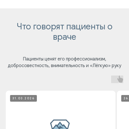
Что говорят пациенты о
враче
Пациенты ценят его профессионализм,
добросовестность, внимательность и «Лёгкую» руку
31.03.2026
26
ПАЦИЕНТАМ
УСЛУГИ
Ответы на
Лечение зубов
вопросы
Удаление зубов
Специалисты
Протезирование | Имплантация
Цены
Брекеты | Элайнеры
Профессиональная гигиена