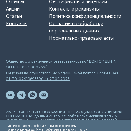
Общество с ограниченной ответственностью "ДОКТОР ДЕНТ",
ОГРН 1230200002526
Лицензия на осуществление медицинской деятельности Л041-
01170-02/00693390 от 27.09.2023
ИМЕЮТСЯ ПРОТИВОПОКАЗАНИЯ, НЕОБХОДИМА КОНСУЛЬТАЦИЯ
СПЕЦИАЛИСТА. данный Интернет-сайт носит исключительно
информационный характер и не является публичной офертой,
определяемой положениями Статьи 437 Гражданского
Мы используем Cookies и метрическую систему
кодекса РФ
«Яндекс.Метрика» (в т.ч. Вебвизор) в целях улучшения