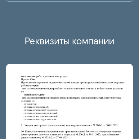
Реквизиты компании
ПАЦИЕНТАМ
УСЛУГИ
Ответы на
Лечение зубов
вопросы
Удаление зубов
Специалисты
Протезирование | Имплантация
Цены
Брекеты | Элайнеры
Профессиональная гигиена
О КЛИНИКЕ
ПРАВОВАЯ ИНФОРМАЦИЯ
Отзывы
Сертификаты и лицензии
Акции
Контакты и реквизиты
Статьи
Политика конфиденциальности
Контакты
Согласие на обработку