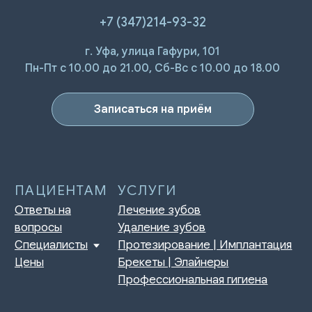
+7 (347)214-93-32
ПАЦИЕНТАМ
УСЛУГИ
г. Уфа, улица Гафури, 101
Ответы на
Лечение зубов
Пн-Пт с 10.00 до 21.00, Сб-Вс с 10.00 до 18.00
вопросы
Удаление зубов
Специалисты
Протезирование | Имплантация
Цены
Брекеты | Элайнеры
Записаться на приём
Профессиональная гигиена
О КЛИНИКЕ
ПРАВОВАЯ ИНФОРМАЦИЯ
Отзывы
Сертификаты и лицензии
Акции
Контакты и реквизиты
Статьи
Политика конфиденциальности
Контакты
Согласие на обработку
персональных данных
Нормативно-правовые акты