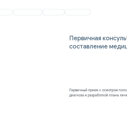
+7 (347) 2
О клинике
О клинике
Отзывы
Отзывы
Контакты
Контакты
+7 (347) 214-9
Первичная консуль
составление медиц
BUY NOW
Первичный прием с осмотром полос
диагноза и разработкой плана леч