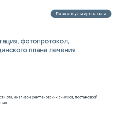
14-93-32
Проконсультироваться
Проконсультироваться
3-32
тация, фотопротокол,
инского плана лечения
ти рта, анализом рентгеновских снимков, постановкой
ения