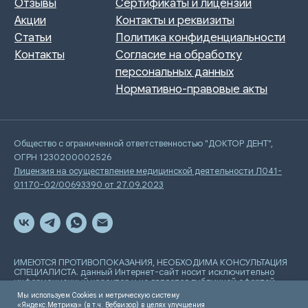
Общество с ограниченной ответственностью "ДОКТОР ДЕНТ",
ОГРН 1230200002526
Лицензия на осуществление медицинской деятельности Л041-
01170-02/00693390 от 27.09.2023
ИМЕЮТСЯ ПРОТИВОПОКАЗАНИЯ, НЕОБХОДИМА КОНСУЛЬТАЦИЯ
СПЕЦИАЛИСТА. данный Интернет-сайт носит исключительно
информационный характер и не является публичной офертой,
определяемой положениями Статьи 437 Гражданского
Мы используем Cookies и метрическую систему
кодекса РФ
«Яндекс.Метрика» (в т.ч. Вебвизор) в целях улучшения