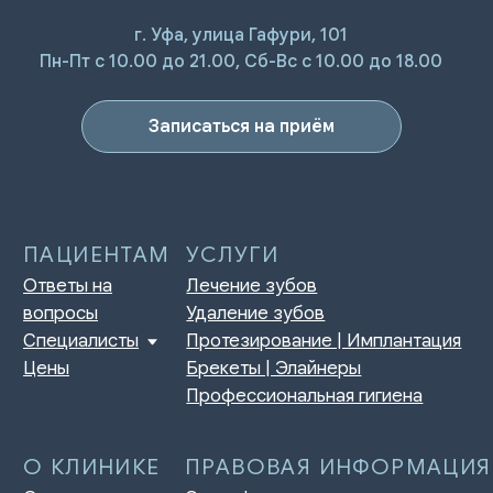
г. Уфа, улица Гафури, 101
ПАЦИЕНТАМ
УСЛУГИ
Пн-Пт с 10.00 до 21.00, Сб-Вс с 10.00 до 18.00
Ответы на
Лечение зубов
вопросы
Удаление зубов
Специалисты
Протезирование | Имплантация
Цены
Брекеты | Элайнеры
Записаться на приём
Профессиональная гигиена
О КЛИНИКЕ
ПРАВОВАЯ ИНФОРМАЦИЯ
Отзывы
Сертификаты и лицензии
Акции
Контакты и реквизиты
Статьи
Политика конфиденциальности
Контакты
Согласие на обработку
персональных данных
Нормативно-правовые акты