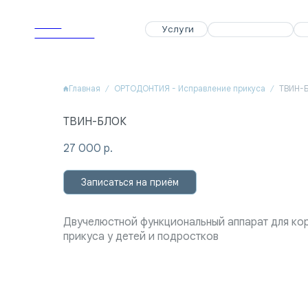
APEX
APEX
Услуги
Услуги
Специалисты
Специалисты
Акции
Акции
Dental Clinic
Dental Clinic
Главная
ОРТОДОНТИЯ - Исправление прикуса
ТВИН-
ТВИН-БЛОК
27 000
р.
Записаться на приём
Двучелюстной функциональный аппарат для ко
прикуса у детей и подростков