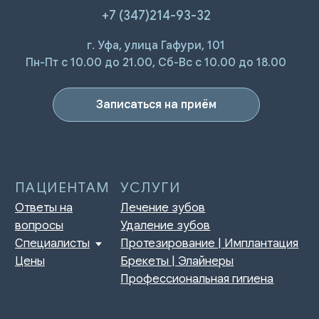
+7 (347)214-93-32
ПАЦИЕНТАМ
УСЛУГИ
г. Уфа, улица Гафури, 101
Ответы на
Лечение зубов
Пн-Пт с 10.00 до 21.00, Сб-Вс с 10.00 до 18.00
вопросы
Удаление зубов
Специалисты
Протезирование | Имплантация
Цены
Брекеты | Элайнеры
Записаться на приём
Профессиональная гигиена
О КЛИНИКЕ
ПРАВОВАЯ ИНФОРМАЦИЯ
Отзывы
Сертификаты и лицензии
Акции
Контакты и реквизиты
Статьи
Политика конфиденциальности
Контакты
Согласие на обработку
персональных данных
Нормативно-правовые акты