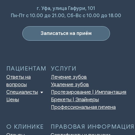
г. Уфа, улица Гафури, 101
ПАЦИЕНТАМ
УСЛУГИ
Пн-Пт с 10.00 до 21.00, Сб-Вс с 10.00 до 18.00
Ответы на
Лечение зубов
вопросы
Удаление зубов
Специалисты
Протезирование | Имплантация
Цены
Брекеты | Элайнеры
Записаться на приём
Профессиональная гигиена
О КЛИНИКЕ
ПРАВОВАЯ ИНФОРМАЦИЯ
Отзывы
Сертификаты и лицензии
Акции
Контакты и реквизиты
Статьи
Политика конфиденциальности
Контакты
Согласие на обработку
персональных данных
Нормативно-правовые акты