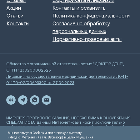
Общество с ограниченной ответственностью "ДОКТОР ДЕНТ",
ОГРН 1230200002526
Лицензия на осуществление медицинской деятельности Л041-
01170-02/00693390 от 27.09.2023
ИМЕЮТСЯ ПРОТИВОПОКАЗАНИЯ, НЕОБХОДИМА КОНСУЛЬТАЦИЯ
СПЕЦИАЛИСТА. данный Интернет-сайт носит исключительно
информационный характер и не является публичной офертой,
определяемой положениями Статьи 437 Гражданского
Мы используем Cookies и метрическую систему
кодекса РФ
«Яндекс.Метрика» (в т.ч. Вебвизор) в целях улучшения