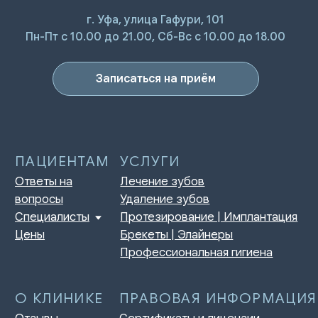
г. Уфа, улица Гафури, 101
ПАЦИЕНТАМ
УСЛУГИ
Пн-Пт с 10.00 до 21.00, Сб-Вс с 10.00 до 18.00
Ответы на
Лечение зубов
вопросы
Удаление зубов
Специалисты
Протезирование | Имплантация
Цены
Брекеты | Элайнеры
Записаться на приём
Профессиональная гигиена
О КЛИНИКЕ
ПРАВОВАЯ ИНФОРМАЦИЯ
Отзывы
Сертификаты и лицензии
Акции
Контакты и реквизиты
Статьи
Политика конфиденциальности
Контакты
Согласие на обработку
персональных данных
Нормативно-правовые акты