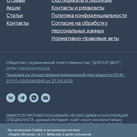
Общество с ограниченной ответственностью "ДОКТОР ДЕНТ",
ОГРН 1230200002526
Лицензия на осуществление медицинской деятельности Л041-
01170-02/00693390 от 27.09.2023
ИМЕЮТСЯ ПРОТИВОПОКАЗАНИЯ, НЕОБХОДИМА КОНСУЛЬТАЦИЯ
СПЕЦИАЛИСТА. данный Интернет-сайт носит исключительно
информационный характер и не является публичной офертой,
определяемой положениями Статьи 437 Гражданского
Мы используем Cookies и метрическую систему
кодекса РФ
«Яндекс.Метрика» (в т.ч. Вебвизор) в целях улучшения