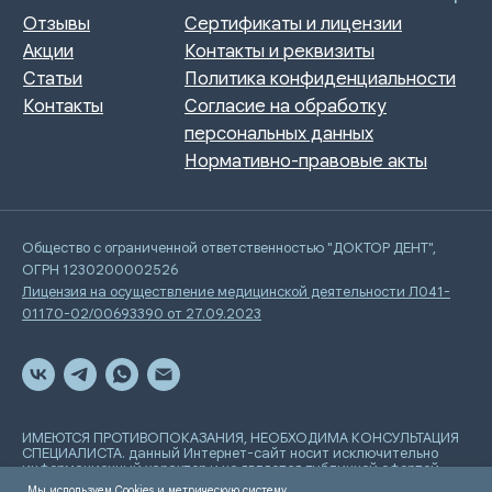
Общество с ограниченной ответственностью "ДОКТОР ДЕНТ",
ОГРН 1230200002526
Лицензия на осуществление медицинской деятельности Л041-
01170-02/00693390 от 27.09.2023
ИМЕЮТСЯ ПРОТИВОПОКАЗАНИЯ, НЕОБХОДИМА КОНСУЛЬТАЦИЯ
СПЕЦИАЛИСТА. данный Интернет-сайт носит исключительно
информационный характер и не является публичной офертой,
определяемой положениями Статьи 437 Гражданского
Мы используем Cookies и метрическую систему