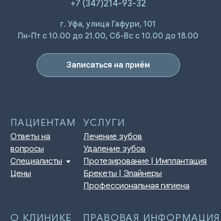
+7 (347)214-93-32
г. Уфа, улица Гафури, 101
ПАЦИЕНТАМ
УСЛУГИ
Ответы на
Лечение зубов
Пн-Пт с 10.00 до 21.00, Сб-Вс с 10.00 до 18.00
вопросы
Удаление зубов
Специалисты
Протезирование | Имплантация
Цены
Брекеты | Элайнеры
Записаться на приём
Профессиональная гигиена
О КЛИНИКЕ
ПРАВОВАЯ ИНФОРМАЦИЯ
Отзывы
Сертификаты и лицензии
Акции
Контакты и реквизиты
Статьи
Политика конфиденциальности
Контакты
Согласие на обработку
персональных данных
Нормативно-правовые акты