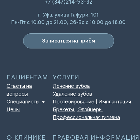
+7 (347)214-93-32
г. Уфа, улица Гафури, 101
ПАЦИЕНТАМ
УСЛУГИ
Ответы на
Лечение зубов
Пн-Пт с 10.00 до 21.00, Сб-Вс с 10.00 до 18.00
вопросы
Удаление зубов
Специалисты
Протезирование | Имплантация
Цены
Брекеты | Элайнеры
Записаться на приём
Профессиональная гигиена
О КЛИНИКЕ
ПРАВОВАЯ ИНФОРМАЦИЯ
Отзывы
Сертификаты и лицензии
Акции
Контакты и реквизиты
Статьи
Политика конфиденциальности
Контакты
Согласие на обработку
персональных данных
Нормативно-правовые акты