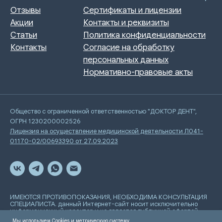
Общество с ограниченной ответственностью "ДОКТОР ДЕНТ",
ОГРН 1230200002526
Лицензия на осуществление медицинской деятельности Л041-
01170-02/00693390 от 27.09.2023
ИМЕЮТСЯ ПРОТИВОПОКАЗАНИЯ, НЕОБХОДИМА КОНСУЛЬТАЦИЯ
СПЕЦИАЛИСТА. данный Интернет-сайт носит исключительно
информационный характер и не является публичной офертой,
определяемой положениями Статьи 437 Гражданского
Мы используем Cookies и метрическую систему