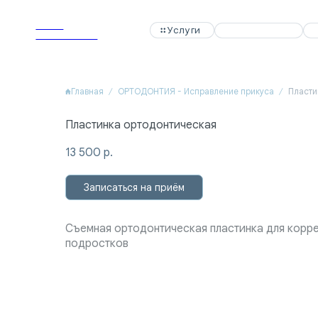
APEX
APEX
Услуги
Услуги
Специалисты
Специалисты
Акции
Акции
Dental Clinic
Dental Clinic
Главная
ОРТОДОНТИЯ - Исправление прикуса
Пласти
Пластинка ортодонтическая
13 500
р.
Записаться на приём
Съемная ортодонтическая пластинка для корре
подростков