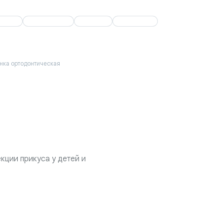
+7 (347) 2
О клинике
О клинике
Отзывы
Отзывы
Контакты
Контакты
+7 (347) 214-9
нка ортодонтическая
кции прикуса у детей и