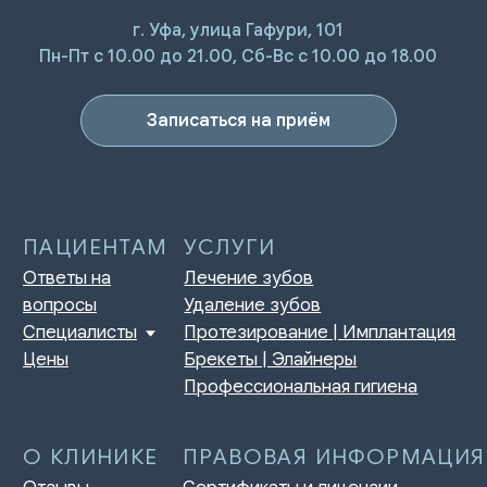
г. Уфа, улица Гафури, 101
ПАЦИЕНТАМ
УСЛУГИ
Пн-Пт с 10.00 до 21.00, Сб-Вс с 10.00 до 18.00
Ответы на
Лечение зубов
вопросы
Удаление зубов
Специалисты
Протезирование | Имплантация
Цены
Брекеты | Элайнеры
Записаться на приём
Профессиональная гигиена
О КЛИНИКЕ
ПРАВОВАЯ ИНФОРМАЦИЯ
Отзывы
Сертификаты и лицензии
Акции
Контакты и реквизиты
Статьи
Политика конфиденциальности
Контакты
Согласие на обработку
персональных данных
Нормативно-правовые акты