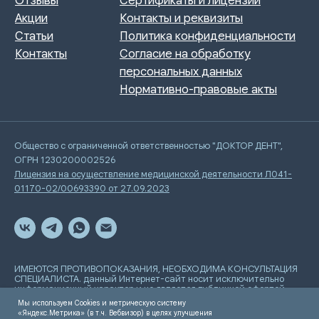
Общество с ограниченной ответственностью "ДОКТОР ДЕНТ",
ОГРН 1230200002526
Лицензия на осуществление медицинской деятельности Л041-
01170-02/00693390 от 27.09.2023
ИМЕЮТСЯ ПРОТИВОПОКАЗАНИЯ, НЕОБХОДИМА КОНСУЛЬТАЦИЯ
СПЕЦИАЛИСТА. данный Интернет-сайт носит исключительно
информационный характер и не является публичной офертой,
определяемой положениями Статьи 437 Гражданского
Мы используем Cookies и метрическую систему
кодекса РФ
«Яндекс.Метрика» (в т.ч. Вебвизор) в целях улучшения