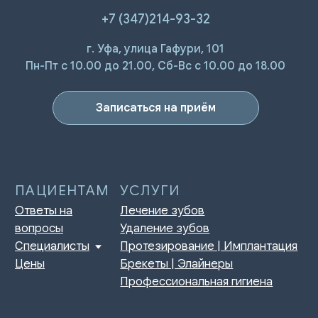
+7 (347)214-93-32
ПАЦИЕНТАМ
УСЛУГИ
г. Уфа, улица Гафури, 101
Ответы на
Лечение зубов
Пн-Пт с 10.00 до 21.00, Сб-Вс с 10.00 до 18.00
вопросы
Удаление зубов
Специалисты
Протезирование | Имплантация
Цены
Брекеты | Элайнеры
Записаться на приём
Профессиональная гигиена
О КЛИНИКЕ
ПРАВОВАЯ ИНФОРМАЦИЯ
Отзывы
Сертификаты и лицензии
Акции
Контакты и реквизиты
Статьи
Политика конфиденциальности
Контакты
Согласие на обработку
персональных данных
Нормативно-правовые акты