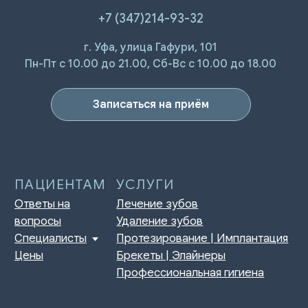
+7 (347)214-93-32
ПАЦИЕНТАМ
УСЛУГИ
г. Уфа, улица Гафури, 101
Ответы на
Лечение зубов
Пн-Пт с 10.00 до 21.00, Сб-Вс с 10.00 до 18.00
вопросы
Удаление зубов
Специалисты
Протезирование | Имплантация
Цены
Брекеты | Элайнеры
Записаться на приём
Профессиональная гигиена
О КЛИНИКЕ
ПРАВОВАЯ ИНФОРМАЦИЯ
Отзывы
Сертификаты и лицензии
Акции
Контакты и реквизиты
Статьи
Политика конфиденциальности
Контакты
Согласие на обработку
персональных данных
Нормативно-правовые акты