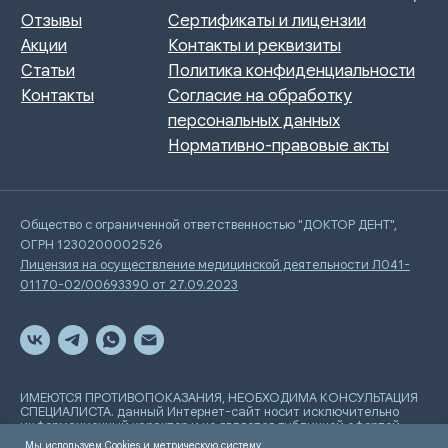
Общество с ограниченной ответственностью "ДОКТОР ДЕНТ",
ОГРН 1230200002526
Лицензия на осуществление медицинской деятельности Л041-
01170-02/00693390 от 27.09.2023
ИМЕЮТСЯ ПРОТИВОПОКАЗАНИЯ, НЕОБХОДИМА КОНСУЛЬТАЦИЯ
СПЕЦИАЛИСТА. данный Интернет-сайт носит исключительно
информационный характер и не является публичной офертой,
определяемой положениями Статьи 437 Гражданского
Мы используем Cookies и метрическую систему