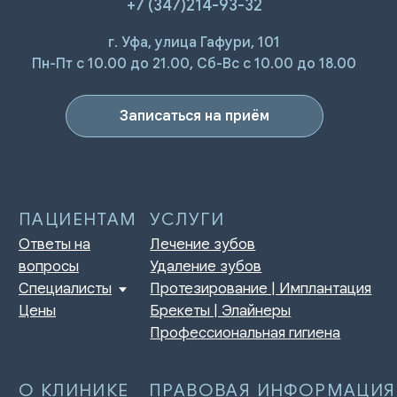
+7 (347)214-93-32
г. Уфа, улица Гафури, 101
ПАЦИЕНТАМ
УСЛУГИ
Ответы на
Лечение зубов
Пн-Пт с 10.00 до 21.00, Сб-Вс с 10.00 до 18.00
вопросы
Удаление зубов
Специалисты
Протезирование | Имплантация
Цены
Брекеты | Элайнеры
Записаться на приём
Профессиональная гигиена
О КЛИНИКЕ
ПРАВОВАЯ ИНФОРМАЦИЯ
Отзывы
Сертификаты и лицензии
Акции
Контакты и реквизиты
Статьи
Политика конфиденциальности
Контакты
Согласие на обработку
персональных данных
Нормативно-правовые акты