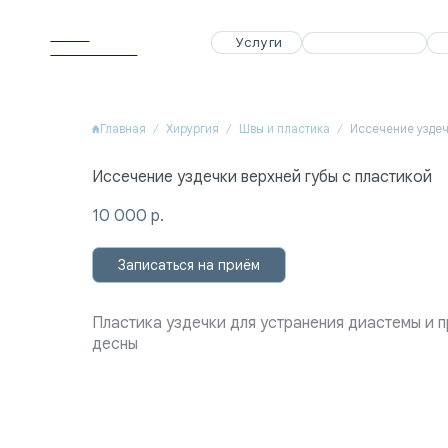
APEX
APEX
Услуги
Услуги
Специалисты
Специалисты
Акции
Акции
Dental Clinic
Dental Clinic
Главная
Хирургия
Швы и пластика
Иссечение уздечки верхней губы с пластикой
10 000
р.
Записаться на приём
Пластика уздечки для устранения диастемы и 
десны