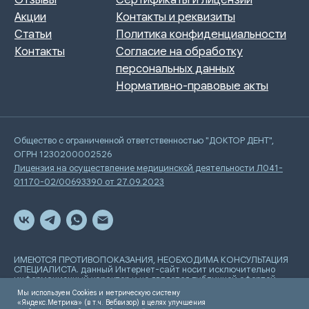
Общество с ограниченной ответственностью "ДОКТОР ДЕНТ",
ОГРН 1230200002526
Лицензия на осуществление медицинской деятельности Л041-
01170-02/00693390 от 27.09.2023
ИМЕЮТСЯ ПРОТИВОПОКАЗАНИЯ, НЕОБХОДИМА КОНСУЛЬТАЦИЯ
СПЕЦИАЛИСТА. данный Интернет-сайт носит исключительно
информационный характер и не является публичной офертой,
определяемой положениями Статьи 437 Гражданского
Мы используем Cookies и метрическую систему
кодекса РФ
«Яндекс.Метрика» (в т.ч. Вебвизор) в целях улучшения