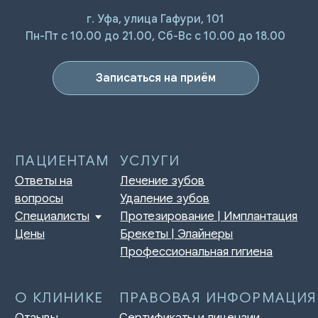
г. Уфа, улица Гафури, 101
ПАЦИЕНТАМ
УСЛУГИ
Пн-Пт с 10.00 до 21.00, Сб-Вс с 10.00 до 18.00
Ответы на
Лечение зубов
вопросы
Удаление зубов
Специалисты
Протезирование | Имплантация
Цены
Брекеты | Элайнеры
Записаться на приём
Профессиональная гигиена
О КЛИНИКЕ
ПРАВОВАЯ ИНФОРМАЦИЯ
Отзывы
Сертификаты и лицензии
Акции
Контакты и реквизиты
Статьи
Политика конфиденциальности
Контакты
Согласие на обработку
персональных данных
Нормативно-правовые акты