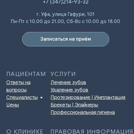
+7 (347)214-93-32
г. Уфа, улица Гафури, 101
ПАЦИЕНТАМ
УСЛУГИ
Ответы на
Лечение зубов
Пн-Пт с 10.00 до 21.00, Сб-Вс с 10.00 до 18.00
вопросы
Удаление зубов
Специалисты
Протезирование | Имплантация
Цены
Брекеты | Элайнеры
Записаться на приём
Профессиональная гигиена
О КЛИНИКЕ
ПРАВОВАЯ ИНФОРМАЦИЯ
Отзывы
Сертификаты и лицензии
Акции
Контакты и реквизиты
Статьи
Политика конфиденциальности
Контакты
Согласие на обработку
персональных данных
Нормативно-правовые акты