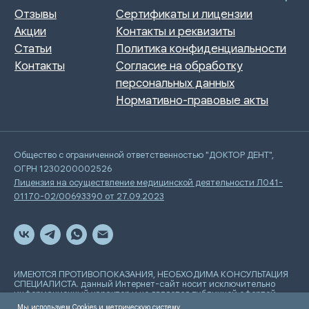
Общество с ограниченной ответственностью "ДОКТОР ДЕНТ",
ОГРН 1230200002526
Лицензия на осуществление медицинской деятельности Л041-
01170-02/00693390 от 27.09.2023
ИМЕЮТСЯ ПРОТИВОПОКАЗАНИЯ, НЕОБХОДИМА КОНСУЛЬТАЦИЯ
СПЕЦИАЛИСТА. данный Интернет-сайт носит исключительно
информационный характер и не является публичной офертой,
определяемой положениями Статьи 437 Гражданского
Мы используем Cookies и метрическую систему