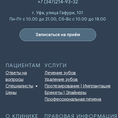
+7 (347)214-93-32
г. Уфа, улица Гафури, 101
ПАЦИЕНТАМ
УСЛУГИ
Ответы на
Лечение зубов
Пн-Пт с 10.00 до 21.00, Сб-Вс с 10.00 до 18.00
вопросы
Удаление зубов
Специалисты
Протезирование | Имплантация
Цены
Брекеты | Элайнеры
Записаться на приём
Профессиональная гигиена
О КЛИНИКЕ
ПРАВОВАЯ ИНФОРМАЦИЯ
Отзывы
Сертификаты и лицензии
Акции
Контакты и реквизиты
Статьи
Политика конфиденциальности
Контакты
Согласие на обработку
персональных данных
Нормативно-правовые акты