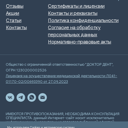
Общество с ограниченной ответственностью "ДОКТОР ДЕНТ",
ОГРН 1230200002526
Лицензия на осуществление медицинской деятельности Л041-
01170-02/00693390 от 27.09.2023
ИМЕЮТСЯ ПРОТИВОПОКАЗАНИЯ, НЕОБХОДИМА КОНСУЛЬТАЦИЯ
СПЕЦИАЛИСТА. данный Интернет-сайт носит исключительно
информационный характер и не является публичной офертой,
определяемой положениями Статьи 437 Гражданского
Мы используем Cookies и метрическую систему