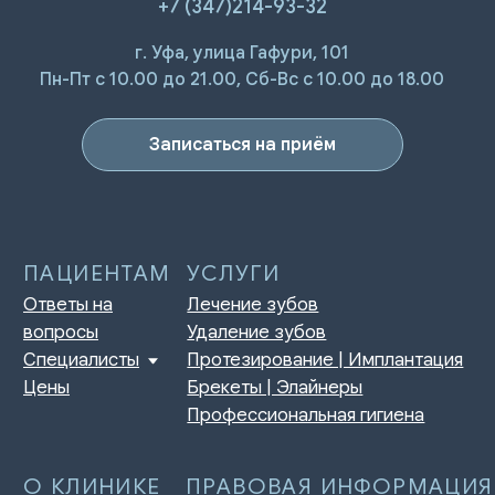
+7 (347)214-93-32
г. Уфа, улица Гафури, 101
ПАЦИЕНТАМ
УСЛУГИ
Ответы на
Лечение зубов
Пн-Пт с 10.00 до 21.00, Сб-Вс с 10.00 до 18.00
вопросы
Удаление зубов
Специалисты
Протезирование | Имплантация
Цены
Брекеты | Элайнеры
Записаться на приём
Профессиональная гигиена
О КЛИНИКЕ
ПРАВОВАЯ ИНФОРМАЦИЯ
Отзывы
Сертификаты и лицензии
Акции
Контакты и реквизиты
Статьи
Политика конфиденциальности
Контакты
Согласие на обработку
персональных данных
Нормативно-правовые акты