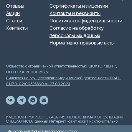
Общество с ограниченной ответственностью "ДОКТОР ДЕНТ",
ОГРН 1230200002526
Лицензия на осуществление медицинской деятельности Л041-
01170-02/00693390 от 27.09.2023
ИМЕЮТСЯ ПРОТИВОПОКАЗАНИЯ, НЕОБХОДИМА КОНСУЛЬТАЦИЯ
СПЕЦИАЛИСТА. данный Интернет-сайт носит исключительно
информационный характер и не является публичной офертой,
определяемой положениями Статьи 437 Гражданского
Мы используем Cookies и метрическую систему