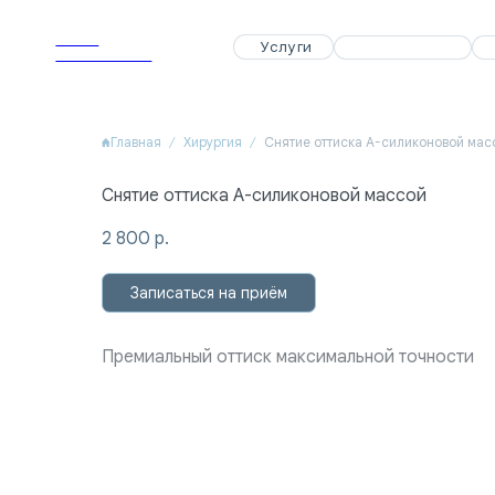
APEX
APEX
Услуги
Услуги
Специалисты
Специалисты
Акции
Акции
Dental Clinic
Dental Clinic
Главная
Хирургия
Снятие оттиска А-силиконовой мас
Снятие оттиска А-силиконовой массой
2 800
р.
Записаться на приём
Премиальный оттиск максимальной точности