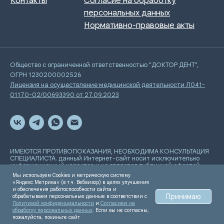
Общество с ограниченной ответственностью "ДОКТОР ДЕНТ",
ОГРН 1230200002526
Лицензия на осуществление медицинской деятельности Л041-
01170-02/00693390 от 27.09.2023
ИМЕЮТСЯ ПРОТИВОПОКАЗАНИЯ, НЕОБХОДИМА КОНСУЛЬТАЦИЯ
СПЕЦИАЛИСТА. данный Интернет-сайт носит исключительно
информационный характер и не является публичной офертой,
определяемой положениями Статьи 437 Гражданского
Мы используем Cookies и метрическую систему
кодекса РФ
«Яндекс.Метрика» (в т.ч. Вебвизор) в целях улучшения
и обеспечения работоспособности сайта и
Принимаю
обрабатываем персональные данные в соответствии с
Разработка сайта
Политикой конфиденциальности
и
Согласием на
обработку персональных данных
. Если вы не согласны,
пожалуйста, покиньте сайт