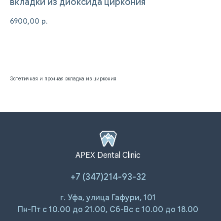
вкладки из диоксида циркония
6900,00
р.
Записаться на приём
Эстетичная и прочная вкладка из циркония
ПАЦИЕНТАМ
УСЛУГИ
APEX Dental Clinic
Ответы на
Лечение зубов
вопросы
Удаление зубов
+7 (347)214-93-32
Специалисты
Протезирование | Имплантация
Цены
Брекеты | Элайнеры
Профессиональная гигиена
г. Уфа, улица Гафури, 101
Пн-Пт с 10.00 до 21.00, Сб-Вс с 10.00 до 18.00
О КЛИНИКЕ
ПРАВОВАЯ ИНФОРМАЦИЯ