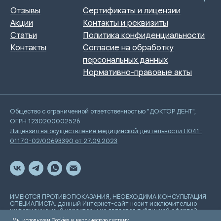
Общество с ограниченной ответственностью "ДОКТОР ДЕНТ",
ОГРН 1230200002526
Лицензия на осуществление медицинской деятельности Л041-
01170-02/00693390 от 27.09.2023
ИМЕЮТСЯ ПРОТИВОПОКАЗАНИЯ, НЕОБХОДИМА КОНСУЛЬТАЦИЯ
СПЕЦИАЛИСТА. данный Интернет-сайт носит исключительно
информационный характер и не является публичной офертой,
определяемой положениями Статьи 437 Гражданского
Мы используем Cookies и метрическую систему