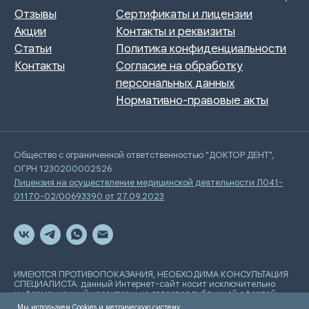
Общество с ограниченной ответственностью "ДОКТОР ДЕНТ",
ОГРН 1230200002526
Лицензия на осуществление медицинской деятельности Л041-
01170-02/00693390 от 27.09.2023
ИМЕЮТСЯ ПРОТИВОПОКАЗАНИЯ, НЕОБХОДИМА КОНСУЛЬТАЦИЯ
СПЕЦИАЛИСТА. данный Интернет-сайт носит исключительно
информационный характер и не является публичной офертой,
определяемой положениями Статьи 437 Гражданского
Мы используем Cookies и метрическую систему