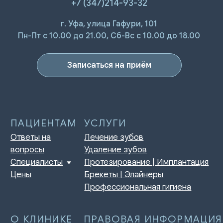
+7 (347)214-93-32
г. Уфа, улица Гафури, 101
ПАЦИЕНТАМ
УСЛУГИ
Ответы на
Лечение зубов
Пн-Пт с 10.00 до 21.00, Сб-Вс с 10.00 до 18.00
вопросы
Удаление зубов
Специалисты
Протезирование | Имплантация
Цены
Брекеты | Элайнеры
Записаться на приём
Профессиональная гигиена
О КЛИНИКЕ
ПРАВОВАЯ ИНФОРМАЦИЯ
Отзывы
Сертификаты и лицензии
Акции
Контакты и реквизиты
Статьи
Политика конфиденциальности
Контакты
Согласие на обработку
персональных данных
Нормативно-правовые акты