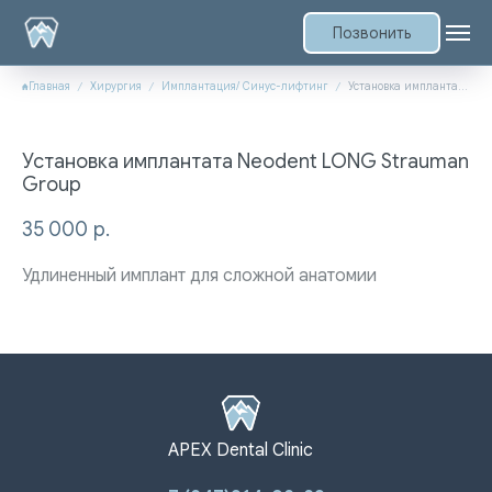
Позвонить
Главная
Хирургия
Имплантация/ Синус-лифтинг
Установка имплантата Neodent LONG Strauman Group
Установка имплантата Neodent LONG Strauman
Group
35 000
р.
Удлиненный имплант для сложной анатомии
APEX Dental Clinic