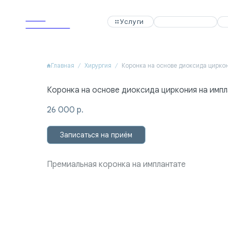
APEX
APEX
Услуги
Услуги
Специалисты
Специалисты
Акции
Акции
Dental Clinic
Dental Clinic
Главная
Хирургия
Коронка на основе диоксида циркония на импл
26 000
р.
Записаться на приём
Премиальная коронка на имплантате