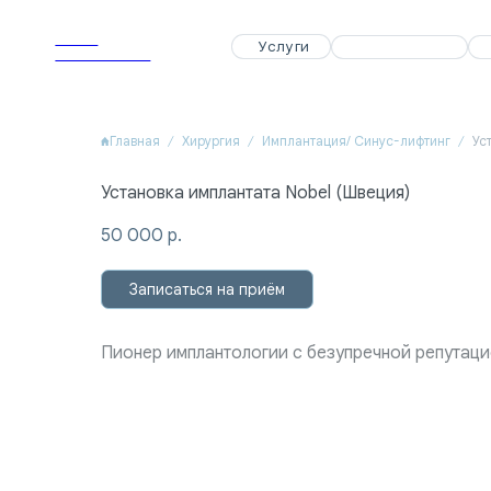
APEX
APEX
Услуги
Услуги
Специалисты
Специалисты
Акции
Акции
Dental Clinic
Dental Clinic
Главная
Хирургия
Имплантация/ Синус-лифтинг
Ус
Установка имплантата Nobel (Швеция)
50 000
р.
Записаться на приём
Пионер имплантологии с безупречной репутац