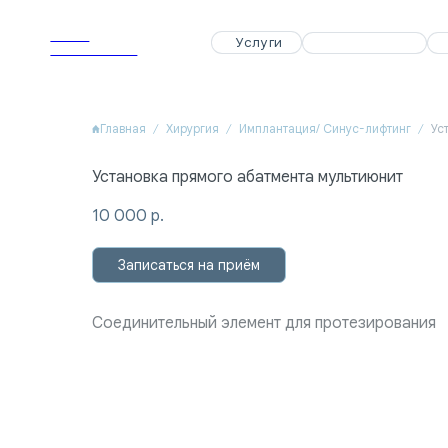
APEX
APEX
Услуги
Услуги
Специалисты
Специалисты
Акции
Акции
Dental Clinic
Dental Clinic
Главная
Хирургия
Имплантация/ Синус-лифтинг
Ус
Установка прямого абатмента мультиюнит
10 000
р.
Записаться на приём
Соединительный элемент для протезирования