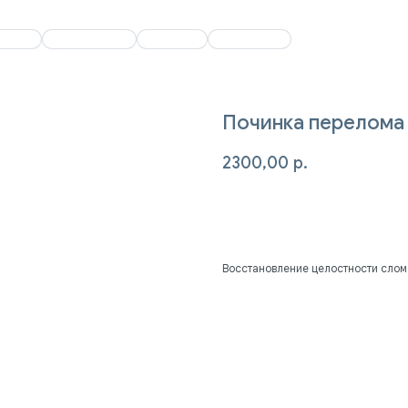
+7 (347) 2
О клинике
О клинике
Отзывы
Отзывы
Контакты
Контакты
+7 (347) 214-9
Починка перелома 
2300,00
р.
Записаться на приём
Восстановление целостности слом