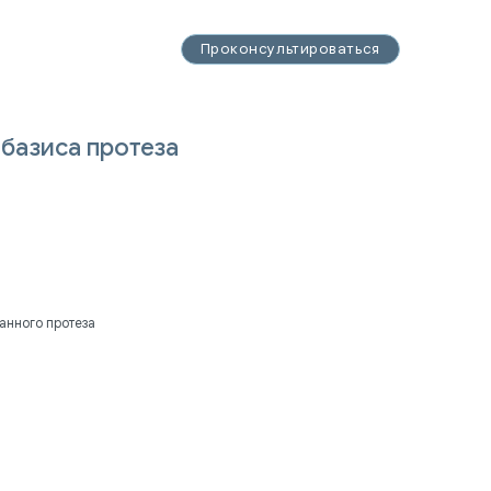
14-93-32
Проконсультироваться
Проконсультироваться
3-32
базиса протеза
анного протеза