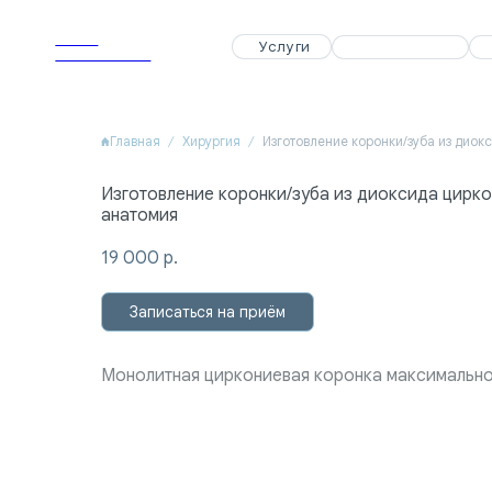
APEX
APEX
Услуги
Услуги
Специалисты
Специалисты
Акции
Акции
Dental Clinic
Dental Clinic
Главная
Хирургия
Изготовление коронки/зуба из диоксида цирко
анатомия
19 000
р.
Записаться на приём
Монолитная циркониевая коронка максимально