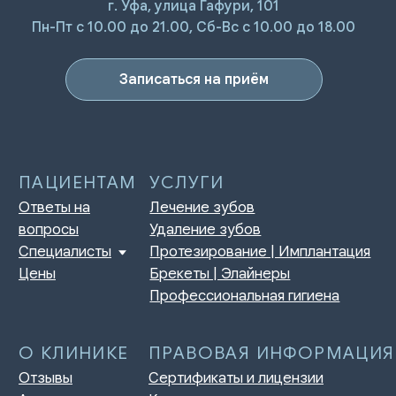
г. Уфа, улица Гафури, 101
ПАЦИЕНТАМ
УСЛУГИ
Пн-Пт с 10.00 до 21.00, Сб-Вс с 10.00 до 18.00
Ответы на
Лечение зубов
вопросы
Удаление зубов
Специалисты
Протезирование | Имплантация
Записаться на приём
Цены
Брекеты | Элайнеры
Профессиональная гигиена
О КЛИНИКЕ
ПРАВОВАЯ ИНФОРМАЦИЯ
Отзывы
Сертификаты и лицензии
Акции
Контакты и реквизиты
Статьи
Политика конфиденциальности
Контакты
Согласие на обработку
персональных данных
Нормативно-правовые акты