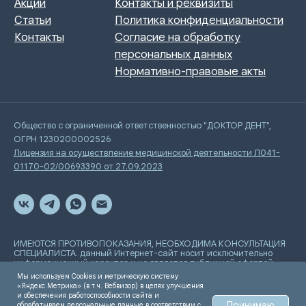
Общество с ограниченной ответственностью "ДОКТОР ДЕНТ",
ОГРН 1230200002526
Лицензия на осуществление медицинской деятельности Л041-
01170-02/00693390 от 27.09.2023
ИМЕЮТСЯ ПРОТИВОПОКАЗАНИЯ, НЕОБХОДИМА КОНСУЛЬТАЦИЯ
СПЕЦИАЛИСТА. данный Интернет-сайт носит исключительно
информационный характер и не является публичной офертой,
определяемой положениями Статьи 437 Гражданского
Мы используем Cookies и метрическую систему
кодекса РФ
«Яндекс.Метрика» (в т.ч. Вебвизор) в целях улучшения
и обеспечения работоспособности сайта и
Принимаю
обрабатываем персональные данные в соответствии с