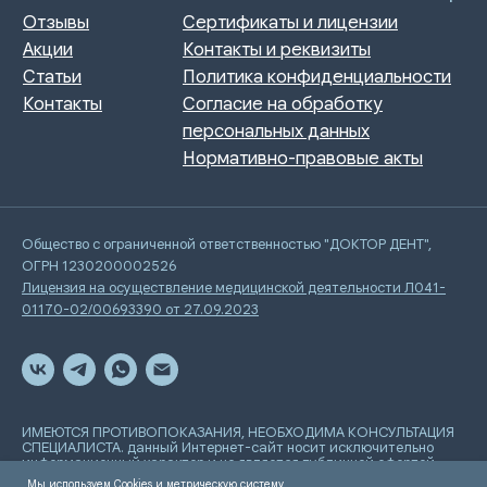
Общество с ограниченной ответственностью "ДОКТОР ДЕНТ",
ОГРН 1230200002526
Лицензия на осуществление медицинской деятельности Л041-
01170-02/00693390 от 27.09.2023
ИМЕЮТСЯ ПРОТИВОПОКАЗАНИЯ, НЕОБХОДИМА КОНСУЛЬТАЦИЯ
СПЕЦИАЛИСТА. данный Интернет-сайт носит исключительно
информационный характер и не является публичной офертой,
определяемой положениями Статьи 437 Гражданского
Мы используем Cookies и метрическую систему