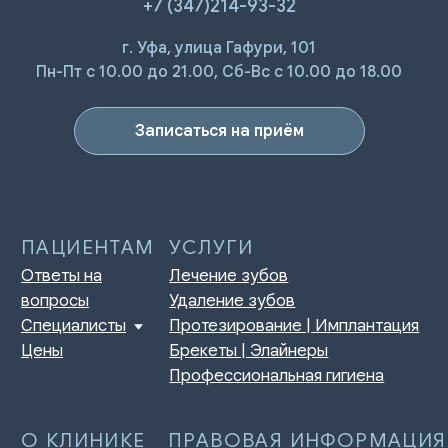
+7 (347)214-93-32
г. Уфа, улица Гафури, 101
ПАЦИЕНТАМ
УСЛУГИ
Ответы на
Лечение зубов
Пн-Пт с 10.00 до 21.00, Сб-Вс с 10.00 до 18.00
вопросы
Удаление зубов
Специалисты
Протезирование | Имплантация
Цены
Брекеты | Элайнеры
Записаться на приём
Профессиональная гигиена
О КЛИНИКЕ
ПРАВОВАЯ ИНФОРМАЦИЯ
Отзывы
Сертификаты и лицензии
Акции
Контакты и реквизиты
Статьи
Политика конфиденциальности
Контакты
Согласие на обработку
персональных данных
Нормативно-правовые акты