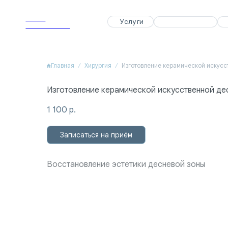
APEX
APEX
Услуги
Услуги
Специалисты
Специалисты
Акции
Акции
Dental Clinic
Dental Clinic
Главная
Хирургия
Изготовление керамической искусственной де
1 100
р.
Записаться на приём
Восстановление эстетики десневой зоны