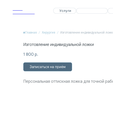
APEX
APEX
Услуги
Услуги
Специалисты
Специалисты
Акции
Акции
Dental Clinic
Dental Clinic
Главная
Хирургия
Изготовление индивидуальной ложк
Изготовление индивидуальной ложки
1 800
р.
Записаться на приём
Персональная оттискная ложка для точной раб