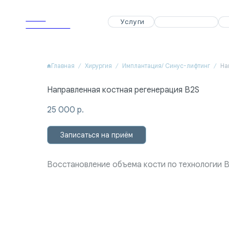
APEX
APEX
Услуги
Услуги
Специалисты
Специалисты
Акции
Акции
Dental Clinic
Dental Clinic
Главная
Хирургия
Имплантация/ Синус-лифтинг
На
Направленная костная регенерация B2S
25 000
р.
Записаться на приём
Восстановление объема кости по технологии 