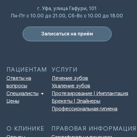
г. Уфа, улица Гафури, 101
ПАЦИЕНТАМ
УСЛУГИ
Пн-Пт с 10.00 до 21.00, Сб-Вс с 10.00 до 18.00
Ответы на
Лечение зубов
вопросы
Удаление зубов
Специалисты
Протезирование | Имплантация
Цены
Брекеты | Элайнеры
Записаться на приём
Профессиональная гигиена
О КЛИНИКЕ
ПРАВОВАЯ ИНФОРМАЦИЯ
Отзывы
Сертификаты и лицензии
Акции
Контакты и реквизиты
Статьи
Политика конфиденциальности
Контакты
Согласие на обработку
персональных данных
Нормативно-правовые акты