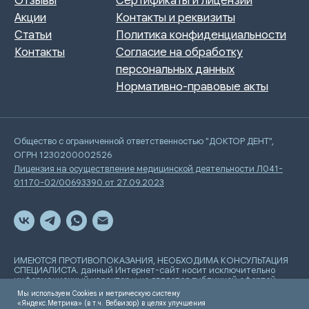
Общество с ограниченной ответственностью "ДОКТОР ДЕНТ",
ОГРН 1230200002526
Лицензия на осуществление медицинской деятельности Л041-
01170-02/00693390 от 27.09.2023
ИМЕЮТСЯ ПРОТИВОПОКАЗАНИЯ, НЕОБХОДИМА КОНСУЛЬТАЦИЯ
СПЕЦИАЛИСТА. данный Интернет-сайт носит исключительно
информационный характер и не является публичной офертой,
определяемой положениями Статьи 437 Гражданского
Мы используем Cookies и метрическую систему
кодекса РФ
«Яндекс.Метрика» (в т.ч. Вебвизор) в целях улучшения