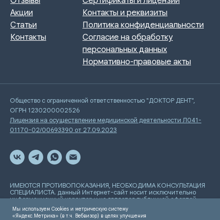
Общество с ограниченной ответственностью "ДОКТОР ДЕНТ",
ОГРН 1230200002526
Лицензия на осуществление медицинской деятельности Л041-
01170-02/00693390 от 27.09.2023
ИМЕЮТСЯ ПРОТИВОПОКАЗАНИЯ, НЕОБХОДИМА КОНСУЛЬТАЦИЯ
СПЕЦИАЛИСТА. данный Интернет-сайт носит исключительно
информационный характер и не является публичной офертой,
определяемой положениями Статьи 437 Гражданского
Мы используем Cookies и метрическую систему
кодекса РФ
«Яндекс.Метрика» (в т.ч. Вебвизор) в целях улучшения