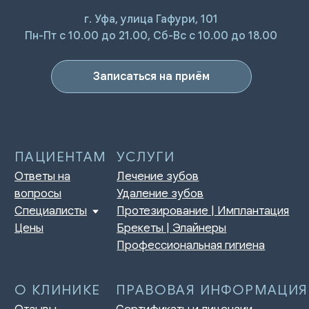
г. Уфа, улица Гафури, 101
ПАЦИЕНТАМ
УСЛУГИ
Пн-Пт с 10.00 до 21.00, Сб-Вс с 10.00 до 18.00
Ответы на
Лечение зубов
вопросы
Удаление зубов
Специалисты
Протезирование | Имплантация
Цены
Брекеты | Элайнеры
Записаться на приём
Профессиональная гигиена
О КЛИНИКЕ
ПРАВОВАЯ ИНФОРМАЦИЯ
Отзывы
Сертификаты и лицензии
Акции
Контакты и реквизиты
Статьи
Политика конфиденциальности
Контакты
Согласие на обработку
персональных данных
Нормативно-правовые акты