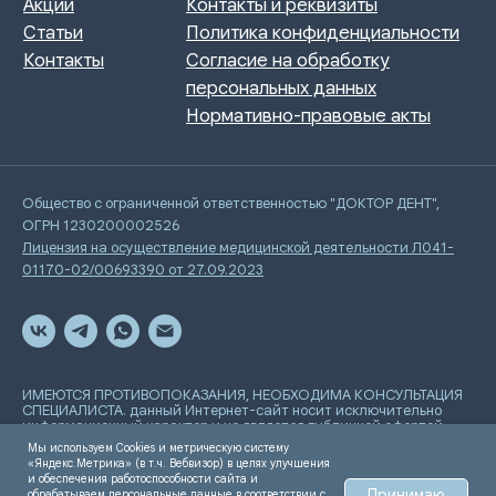
Общество с ограниченной ответственностью "ДОКТОР ДЕНТ",
ОГРН 1230200002526
Лицензия на осуществление медицинской деятельности Л041-
01170-02/00693390 от 27.09.2023
ИМЕЮТСЯ ПРОТИВОПОКАЗАНИЯ, НЕОБХОДИМА КОНСУЛЬТАЦИЯ
СПЕЦИАЛИСТА. данный Интернет-сайт носит исключительно
информационный характер и не является публичной офертой,
определяемой положениями Статьи 437 Гражданского
Мы используем Cookies и метрическую систему
кодекса РФ
«Яндекс.Метрика» (в т.ч. Вебвизор) в целях улучшения
и обеспечения работоспособности сайта и
Принимаю
обрабатываем персональные данные в соответствии с