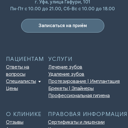
г. Уфа, улица Гафури, 101
ПАЦИЕНТАМ
УСЛУГИ
Пн-Пт с 10.00 до 21.00, Сб-Вс с 10.00 до 18.00
Ответы на
Лечение зубов
вопросы
Удаление зубов
Специалисты
Протезирование | Имплантация
Записаться на приём
Цены
Брекеты | Элайнеры
Профессиональная гигиена
О КЛИНИКЕ
ПРАВОВАЯ ИНФОРМАЦИЯ
Отзывы
Сертификаты и лицензии
Акции
Контакты и реквизиты
Статьи
Политика конфиденциальности
Контакты
Согласие на обработку
персональных данных
Нормативно-правовые акты