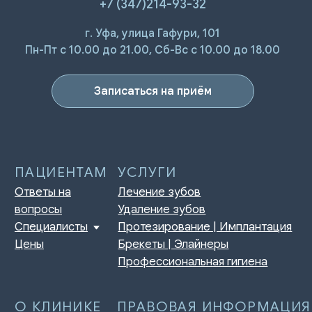
+7 (347)214-93-32
г. Уфа, улица Гафури, 101
ПАЦИЕНТАМ
УСЛУГИ
Ответы на
Лечение зубов
Пн-Пт с 10.00 до 21.00, Сб-Вс с 10.00 до 18.00
вопросы
Удаление зубов
Специалисты
Протезирование | Имплантация
Цены
Брекеты | Элайнеры
Записаться на приём
Профессиональная гигиена
О КЛИНИКЕ
ПРАВОВАЯ ИНФОРМАЦИЯ
Отзывы
Сертификаты и лицензии
Акции
Контакты и реквизиты
Статьи
Политика конфиденциальности
Контакты
Согласие на обработку
персональных данных
Нормативно-правовые акты