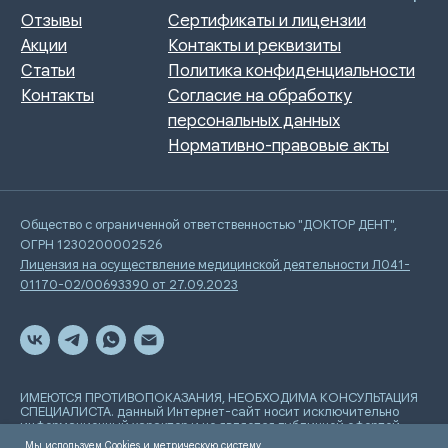
Общество с ограниченной ответственностью "ДОКТОР ДЕНТ",
ОГРН 1230200002526
Лицензия на осуществление медицинской деятельности Л041-
01170-02/00693390 от 27.09.2023
ИМЕЮТСЯ ПРОТИВОПОКАЗАНИЯ, НЕОБХОДИМА КОНСУЛЬТАЦИЯ
СПЕЦИАЛИСТА. данный Интернет-сайт носит исключительно
информационный характер и не является публичной офертой,
определяемой положениями Статьи 437 Гражданского
Мы используем Cookies и метрическую систему