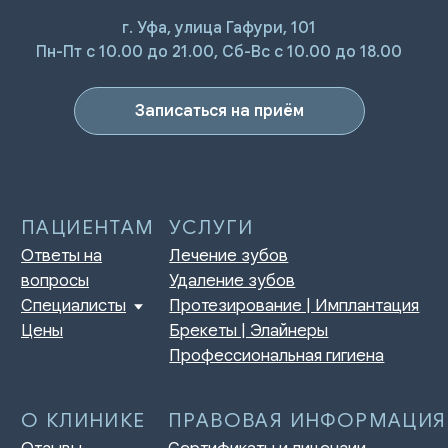
г. Уфа, улица Гафури, 101
ПАЦИЕНТАМ
УСЛУГИ
Пн-Пт с 10.00 до 21.00, Сб-Вс с 10.00 до 18.00
Ответы на
Лечение зубов
вопросы
Удаление зубов
Специалисты
Протезирование | Имплантация
Цены
Брекеты | Элайнеры
Записаться на приём
Профессиональная гигиена
О КЛИНИКЕ
ПРАВОВАЯ ИНФОРМАЦИЯ
Отзывы
Сертификаты и лицензии
Акции
Контакты и реквизиты
Статьи
Политика конфиденциальности
Контакты
Согласие на обработку
персональных данных
Нормативно-правовые акты