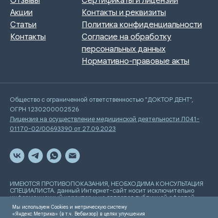
Общество с ограниченной ответственностью "ДОКТОР ДЕНТ",
ОГРН 1230200002526
Лицензия на осуществление медицинской деятельности Л041-
01170-02/00693390 от 27.09.2023
ИМЕЮТСЯ ПРОТИВОПОКАЗАНИЯ, НЕОБХОДИМА КОНСУЛЬТАЦИЯ
СПЕЦИАЛИСТА. данный Интернет-сайт носит исключительно
информационный характер и не является публичной офертой,
определяемой положениями Статьи 437 Гражданского
Мы используем Cookies и метрическую систему
кодекса РФ
«Яндекс.Метрика» (в т.ч. Вебвизор) в целях улучшения