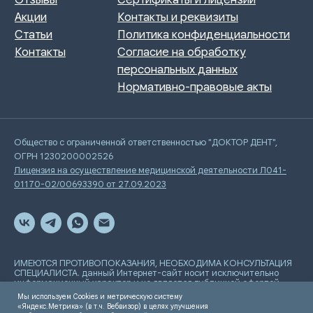
Общество с ограниченной ответственностью "ДОКТОР ДЕНТ",
ОГРН 1230200002526
Лицензия на осуществление медицинской деятельности Л041-
01170-02/00693390 от 27.09.2023
ИМЕЮТСЯ ПРОТИВОПОКАЗАНИЯ, НЕОБХОДИМА КОНСУЛЬТАЦИЯ
СПЕЦИАЛИСТА. данный Интернет-сайт носит исключительно
информационный характер и не является публичной офертой,
определяемой положениями Статьи 437 Гражданского
Мы используем Cookies и метрическую систему
кодекса РФ
«Яндекс.Метрика» (в т.ч. Вебвизор) в целях улучшения