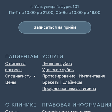
г. Уфа, улица Гафури, 101
ПАЦИЕНТАМ
УСЛУГИ
Пн-Пт с 10.00 до 21.00, Сб-Вс с 10.00 до 18.00
Ответы на
Лечение зубов
вопросы
Удаление зубов
Специалисты
Протезирование | Имплантация
Цены
Брекеты | Элайнеры
Записаться на приём
Профессиональная гигиена
О КЛИНИКЕ
ПРАВОВАЯ ИНФОРМАЦИЯ
Отзывы
Сертификаты и лицензии
Акции
Контакты и реквизиты
Статьи
Политика конфиденциальности
Контакты
Согласие на обработку
персональных данных
Нормативно-правовые акты