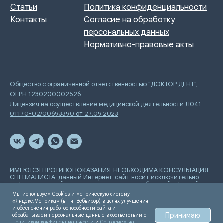
Общество с ограниченной ответственностью "ДОКТОР ДЕНТ",
ОГРН 1230200002526
Лицензия на осуществление медицинской деятельности Л041-
01170-02/00693390 от 27.09.2023
ИМЕЮТСЯ ПРОТИВОПОКАЗАНИЯ, НЕОБХОДИМА КОНСУЛЬТАЦИЯ
СПЕЦИАЛИСТА. данный Интернет-сайт носит исключительно
информационный характер и не является публичной офертой,
определяемой положениями Статьи 437 Гражданского
Мы используем Cookies и метрическую систему
кодекса РФ
«Яндекс.Метрика» (в т.ч. Вебвизор) в целях улучшения
и обеспечения работоспособности сайта и
Принимаю
обрабатываем персональные данные в соответствии с
Разработка сайта
Политикой конфиденциальности
и
Согласием на