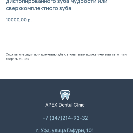
дистопированного зуба мудрости или
сверхкомплектного зуба
10000,00
р.
Записаться на приём
Сложная операция по извлечению зуба с аномальным положением или неполным
прорезыванием
ПАЦИЕНТАМ
УСЛУГИ
Ответы на
Лечение зубов
APEX Dental Clinic
вопросы
Удаление зубов
Специалисты
Протезирование | Имплантация
+7 (347)214-93-32
Цены
Брекеты | Элайнеры
Профессиональная гигиена
г. Уфа, улица Гафури, 101