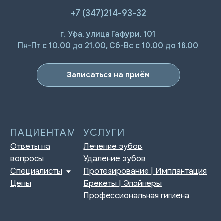
+7 (347)214-93-32
ПАЦИЕНТАМ
УСЛУГИ
г. Уфа, улица Гафури, 101
Ответы на
Лечение зубов
Пн-Пт с 10.00 до 21.00, Сб-Вс с 10.00 до 18.00
вопросы
Удаление зубов
Специалисты
Протезирование | Имплантация
Цены
Брекеты | Элайнеры
Записаться на приём
Профессиональная гигиена
О КЛИНИКЕ
ПРАВОВАЯ ИНФОРМАЦИЯ
Отзывы
Сертификаты и лицензии
Акции
Контакты и реквизиты
Статьи
Политика конфиденциальности
Контакты
Согласие на обработку
персональных данных
Нормативно-правовые акты