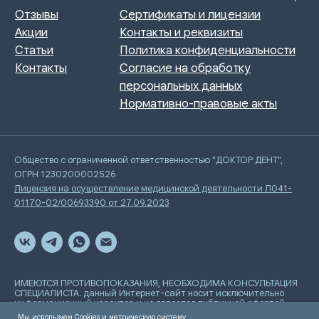
Общество с ограниченной ответственностью "ДОКТОР ДЕНТ",
ОГРН 1230200002526
Лицензия на осуществление медицинской деятельности Л041-
01170-02/00693390 от 27.09.2023
ИМЕЮТСЯ ПРОТИВОПОКАЗАНИЯ, НЕОБХОДИМА КОНСУЛЬТАЦИЯ
СПЕЦИАЛИСТА. данный Интернет-сайт носит исключительно
информационный характер и не является публичной офертой,
определяемой положениями Статьи 437 Гражданского
Мы используем Cookies и метрическую систему