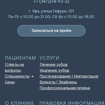
+7 (347)214-93-32
г. Уфа, улица Гафури, 101
ПАЦИЕНТАМ
УСЛУГИ
Ответы на
Лечение зубов
Пн-Пт с 10.00 до 21.00, Сб-Вс с 10.00 до 18.00
вопросы
Удаление зубов
Специалисты
Протезирование | Имплантация
Цены
Брекеты | Элайнеры
Записаться на приём
Профессиональная гигиена
О КЛИНИКЕ
ПРАВОВАЯ ИНФОРМАЦИЯ
Отзывы
Сертификаты и лицензии
Акции
Контакты и реквизиты
Статьи
Политика конфиденциальности
Контакты
Согласие на обработку
персональных данных
Нормативно-правовые акты